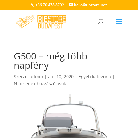
+36 70 478 8792
hello@ribstore.net
G500 – még több
napfény
Szerző:
admin
|
ápr 10, 2020
|
Egyéb kategória
|
Nincsenek hozzászólások