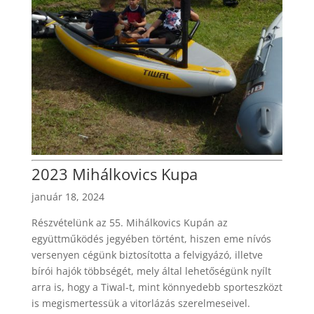
2023 Mihálkovics Kupa
január 18, 2024
Részvételünk az 55. Mihálkovics Kupán az
együttműködés jegyében történt, hiszen eme nívós
versenyen cégünk biztosította a felvigyázó, illetve
bírói hajók többségét, mely által lehetőségünk nyílt
arra is, hogy a Tiwal-t, mint könnyedebb sporteszközt
is megismertessük a vitorlázás szerelmeseivel.