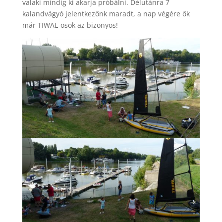
valaki mindig ki akarja próbálni. Délutánra 7
kalandvágyó jelentkezőnk maradt, a nap végére ők
már TIWAL-osok az bizonyos!