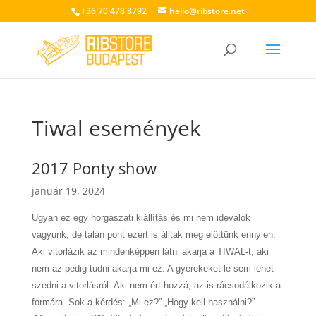
+36 70 478 8792
hello@ribstore.net
Tiwal események
2017 Ponty show
január 19, 2024
Ugyan ez egy horgászati kiállítás és mi nem idevalók
vagyunk, de talán pont ezért is álltak meg előttünk ennyien.
Aki vitorlázik az mindenképpen látni akarja a TIWAL-t, aki
nem az pedig tudni akarja mi ez. A gyerekeket le sem lehet
szedni a vitorlásról. Aki nem ért hozzá, az is rácsodálkozik a
formára. Sok a kérdés: „Mi ez?” „Hogy kell használni?”