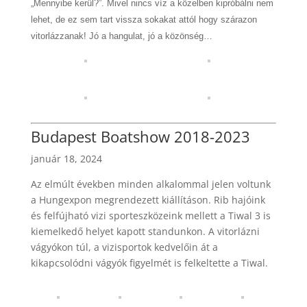
„Mennyibe kerül?”. Mivel nincs víz a közelben kipróbálni nem
lehet, de ez sem tart vissza sokakat attól hogy szárazon
vitorlázzanak! Jó a hangulat, jó a közönség…
Budapest Boatshow 2018-2023
január 18, 2024
Az elmúlt években minden alkalommal jelen voltunk
a Hungexpon megrendezett kiállításon. Rib hajóink
és felfújható vizi sporteszközeink mellett a Tiwal 3 is
kiemelkedő helyet kapott standunkon. A vitorlázni
vágyókon túl, a vizisportok kedvelőin át a
kikapcsolódni vágyók figyelmét is felkeltette a Tiwal.