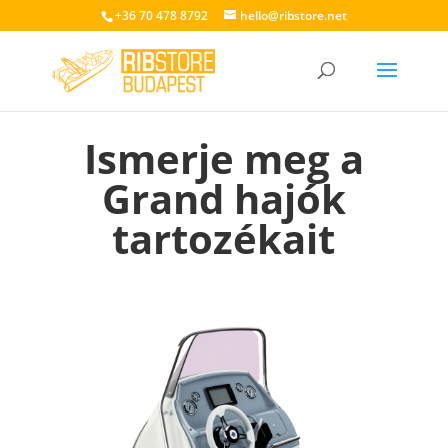
+36 70 478 8792
hello@ribstore.net
Ismerje meg a
Grand hajók
tartozékait