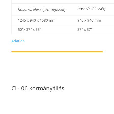
hossz/szélesség
hossz/szélesség/magasság
1245 x 940 x 1580 mm
940 x 940 mm
50″x 37″ x 63″
37″ x 37″
Adatlap
CL- 06 kormányállás