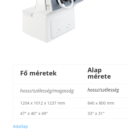
Alap
Fő méretek
mérete
hossz/szélesség
hossz/szélesség/magasság
1204 x 1012 x 1237 mm
840 х 800 mm
47″ x 40″ x 49″
33″ x 31″
Adatlap