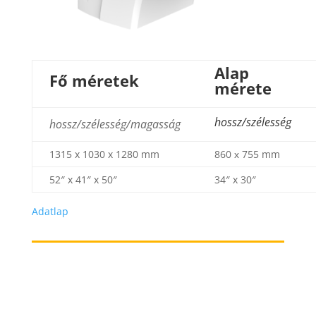
Alap
Fő méretek
mérete
hossz/szélesség
hossz/szélesség/magasság
1315 x 1030 x 1280 mm
860 х 755 mm
52″ x 41″ x 50″
34″ x 30″
Adatlap