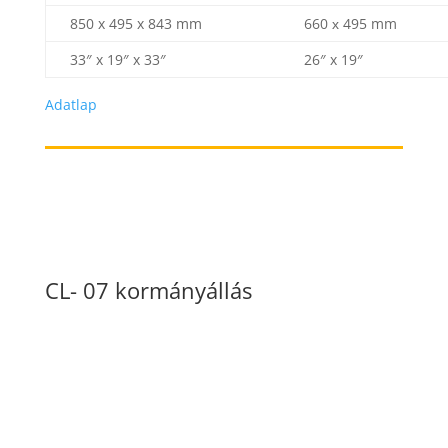
850 x 495 x 843 mm
660 х 495 mm
33″ x 19″ x 33″
26″ x 19″
Adatlap
CL- 07 kormányállás