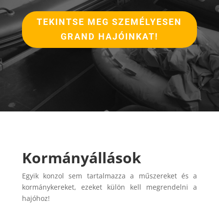
TEKINTSE MEG SZEMÉLYESEN
GRAND HAJÓINKAT!
Kormányállások
Egyik konzol sem tartalmazza a műszereket és a
kormánykereket, ezeket külön kell megrendelni a
hajóhoz!