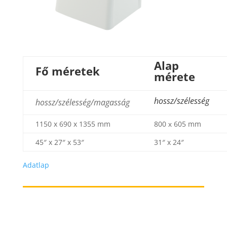
Alap
Fő méretek
mérete
hossz/szélesség
hossz/szélesség/magasság
1150 x 690 x 1355 mm
800 х 605 mm
45″ x 27″ x 53″
31″ x 24″
Adatlap