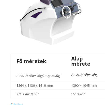
Alap
Fő méretek
mérete
hossz/szélesség
hossz/szélesség/magasság
1864 x 1130 x 1610 mm
1390 x 1045 mm
73″ x 44″ x 63″
55″ x 41″
Adatlap