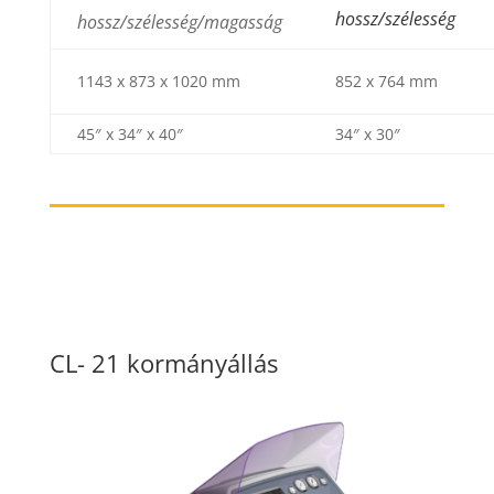
hossz/szélesség
hossz/szélesség/magasság
1143 x 873 x 1020 mm
852 x 764 mm
45″ x 34″ x 40″
34″ x 30″
CL- 21 kormányállás