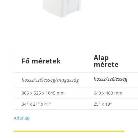
Alap
Fő méretek
mérete
hossz/szélesség
hossz/szélesség/magasság
866 x 525 x 1045 mm
640 х 480 mm
34″ x 21″ x 41″
25″ x 19″
Adatlap