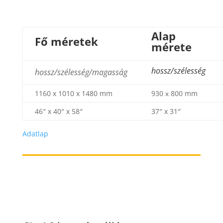
Alap
Fő méretek
mérete
hossz/szélesség
hossz/szélesség/magasság
1160 x 1010 x 1480 mm
930 х 800 mm
46″ x 40″ x 58″
37″ x 31″
Adatlap