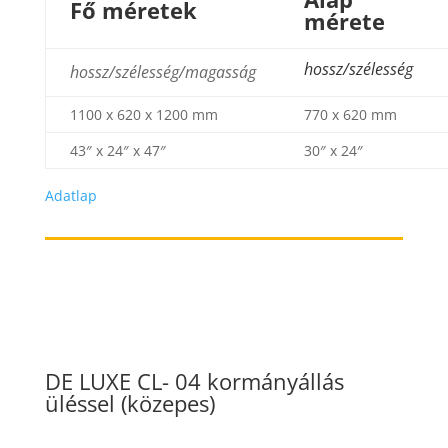
Fő méretek
mérete
hossz/szélesség
hossz/szélesség/magasság
1100 x 620 x 1200 mm
770 x 620 mm
43″ x 24″ x 47″
30″ x 24″
Adatlap
DE LUXE CL- 04 kormányállás
üléssel (közepes)