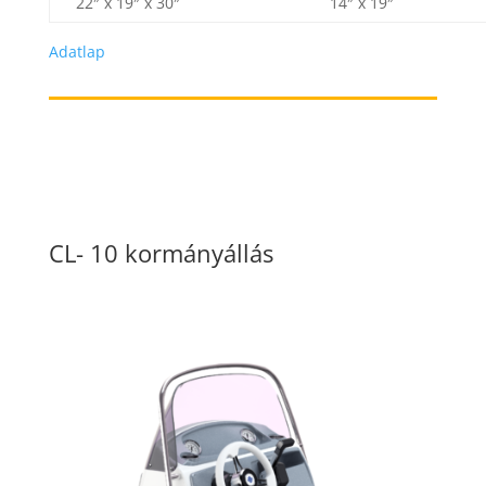
22″ x 19″ x 30″
14″ x 19″
Adatlap
CL- 10 kormányállás