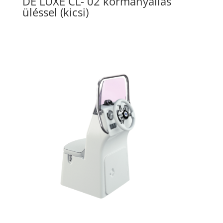
DE LUXE CL- 02 kormányállás
üléssel (kicsi)