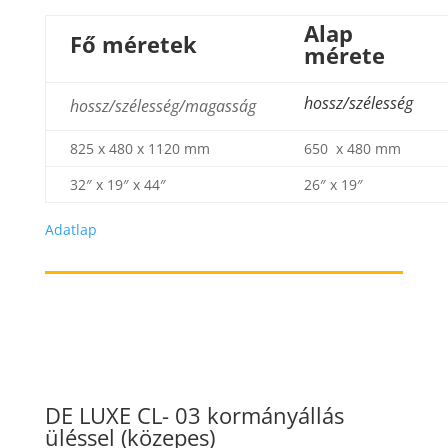
Alap
Fő méretek
mérete
hossz/szélesség
hossz/szélesség/magasság
825 x 480 x 1120 mm
650 x 480 mm
32″ x 19″ x 44″
26″ x 19″
Adatlap
DE LUXE CL- 03 kormányállás
üléssel (közepes)