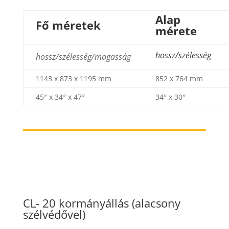
Alap
Fő méretek
mérete
hossz/szélesség
hossz/szélesség/magasság
1143 x 873 x 1195 mm
852 x 764 mm
45″ x 34″ x 47″
34″ x 30″
CL- 20 kormányállás (alacsony
szélvédővel)