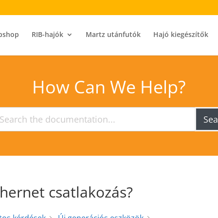
bshop
RIB-hajók
Martz utánfutók
Hajó kiegészítők
How Can We Help?
Sea
thernet csatlakozás?