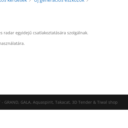
tos kérdések
Új generációs eszközök
s radar egyidejű csatlakoztatására szolgálnak.
használatára.
 - GRAND, GALA, Aquaspirit, Takacat, 3D Tender & Tiwal shop