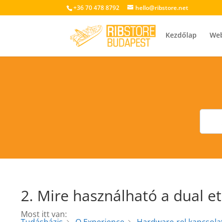
+36 70 478 8792
hello@ribstore.net
Kezdőlap
We
2. Mire használható a dual e
Most itt van: