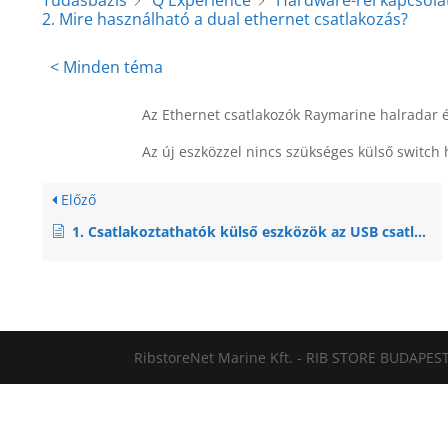
Tudásbázis
Q Experience
Hardware-rel kapcsola
2. Mire használható a dual ethernet csatlakozás?
< Minden téma
Az Ethernet csatlakozók Raymarine halradar é
Az új eszközzel nincs szükséges külső switch 
Előző
1. Csatlakoztathatók külső eszközök az USB csatlakozóra?
RibstoreNet Marine Kft. - RIB STORE BUDAPEST