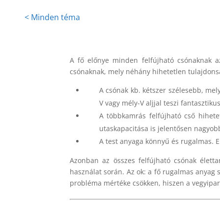
< Minden téma
A fő előnye minden felfújható csónaknak az
csónaknak, mely néhány hihetetlen tulajdon
A csónak kb. kétszer szélesebb, mely
V vagy mély-V aljjal teszi fantasztiku
A többkamrás felfújható cső hihete
utaskapacitása is jelentősen nagyob
A test anyaga könnyű és rugalmas. Em
Azonban az összes felfújható csónak életta
használat során. Az ok: a fő rugalmas anyag
probléma mértéke csökken, hiszen a vegyipar 