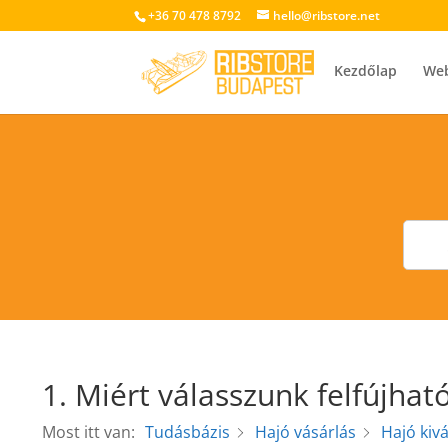
+36 70 478 8792
hello@ribstore.net
Kezdőlap
We
1. Miért válasszunk felfújhat
Most itt van:
Tudásbázis
Hajó vásárlás
Hajó kiv