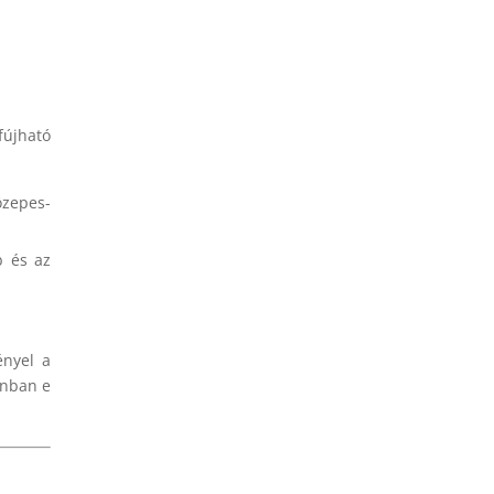
fújható
özepes-
b és az
ényel a
onban e