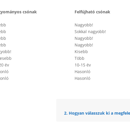
gyományos csónak
Felfújható csónak
ebb
Nagyobb!
ebb
Sokkal nagyobb!
ebb
Nagyobb!
ebb
Nagyobb!
yobb!
Kisebb
esebb
Több
20 év
10-15 év
onló
Hasonló
onló
Hasonló
2. Hogyan válasszuk ki a megfel