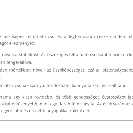
 úszóképes felfújható cső. Ez a legfontosabb része minden fel
ságot eredményez:
 növeli a stabilitást. Az úszóképes felfújható cső kombinációja a k
san tengerállóvá.
tlen mértékben növeli az úszóképességet, ezáltal biztonságosab
b.
iatt a csónak könnyű, hordozható, könnyű tárolni és szállítani.
rtama egy kicsit rövidebb, és több gondosságot, óvatosságot ig
 sokkal érzékenyebb, mint egy darab fém vagy fa. Az évek során az
egyre jobb és erősebb anyagokkal rukkol elő.